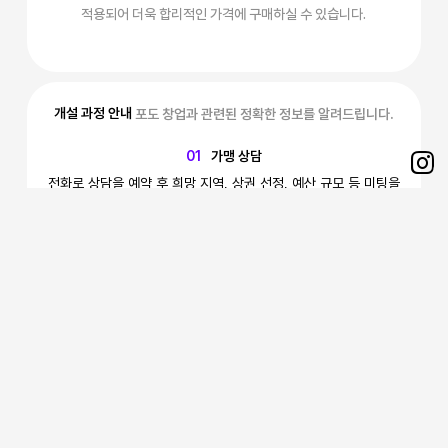
적용되어 더욱 합리적인 가격에 구매하실 수 있습니다.
개설 과정 안내
포도 창업과 관련된 정확한 정보를 알려드립니다.
01
가맹 상담
Sh
전화로 상담을 예약 후 희망 지역, 상권 선정, 예산 규모 등 미팅을
통해 결정
on
Ins
02
상권 분석 및 점포 선정
예측 실 수요자의 동선 및 접근성 검토, 경쟁 점포의 현황 및 입점
예정 파악
03
인테리어 협의 후 계약
점포 실사를 통한 인테리어 디테일 협의 후 점포 가계약 및 가맹
계약 완료