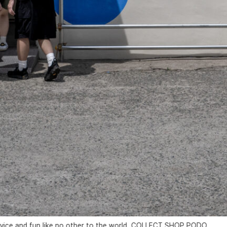
n like no other to the world, COLLECT SHOP PODO
세상에 없