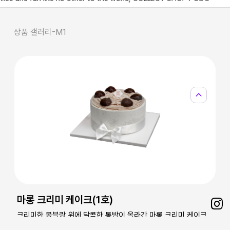
상품 갤러리-M1
expand_less
마롱 크리미 케이크(1호)
Sh
크리미한 몽블랑 위에 달콤한 통밤이 올라간 마롱 크리미 케이크