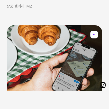
상품 갤러리-M2
expand_less
Sh
on
Ins