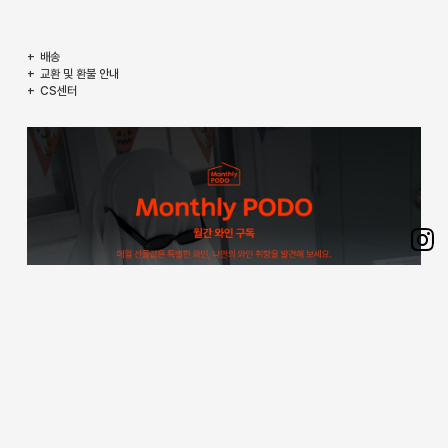
배송
교환 및 환불 안내
CS센터
Sh
on
Ins