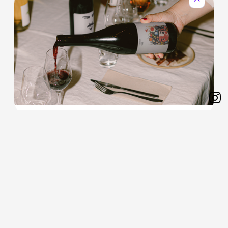
expand_less
Sh
on
제 1회 와인으로 치유하는 월요병 #Monday
Ins
Cheers
먼데이 치얼스는 현대인의 고질병인 월요병을 극복하기 위한 목적
으로
마음껏 와인을 드실 수 있는 테이스팅 파티입니다.
15,000
원
판매가격
20,000
25%
원