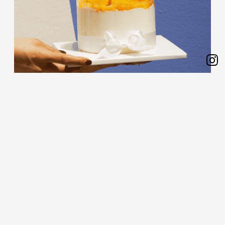
Sh
on
Ins
(사전예약) 화이트 데이 망고케이크&꽃 한송이
(~3/12)
화이트 데이 한정, 동물성 100% 생크림의 달달하고 신선한 망고
가 가득 들어간 망고케이크(미니)를
사전 예약 기간 한정 주문하신 분들께 '꽃 한 송이'를 함께 증정해
드려요.
예약 기간 : 03. 07 부터 03. 12 까지