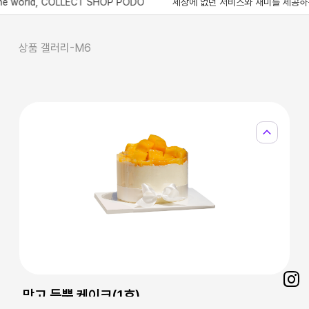
rld, COLLECT SHOP PODO
세상에 없던 서비스와 재미를 제공하는 콜렉트샵 포도, 
상품 갤러리-M6
expand_less
망고 듬뿍 케이크(1호)
Sh