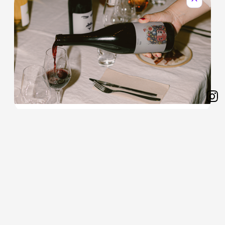
expand_less
Sh
on
제 1회 와인으로 치유하는 월요병 #Monday
Ins
Cheers
먼데이 치얼스는 현대인의 고질병인 월요병을 극복하기 위한 목적
으로
마음껏 와인을 드실 수 있는 테이스팅 파티입니다.
15,000
원
판매가격
20,000
25%
원