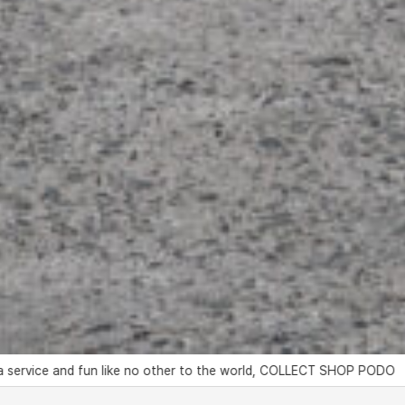
ke no other to the world, COLLECT SHOP PODO
세상에 없던 서비