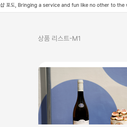
and fun like no other to the world, COLLECT S
상품 리스트-M1