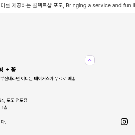
nging a service and fun like no other to the 
expand_less
병 + 꽃
 시 부산내라면 어디든 베이커스가 무료로 배송
64, 포도 전포점
 1층
니다.
Sha