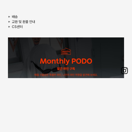
배송
교환 및 환불 안내
CS센터
Sh
on
Ins