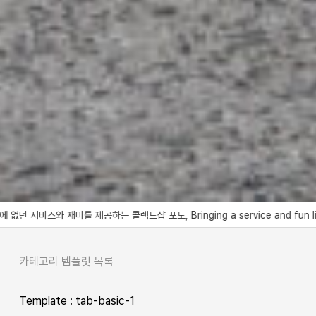
트샵 포도, Bringing a service and fun like no other to the wo
카테고리 템플릿 목록
Template : tab-basic-1