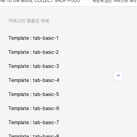
the world, COLLECT SHOP PODO
세상에 없던 서비스와 재미를 제공하는 콜렉트샵
카테고리 템플릿 목록
Template : tab-basic-1
Template : tab-basic-2
Template : tab-basic-3
expand_less
Template : tab-basic-4
Template : tab-basic-5
Template : tab-basic-6
Template : tab-basic-7
Template : tab-basic-8