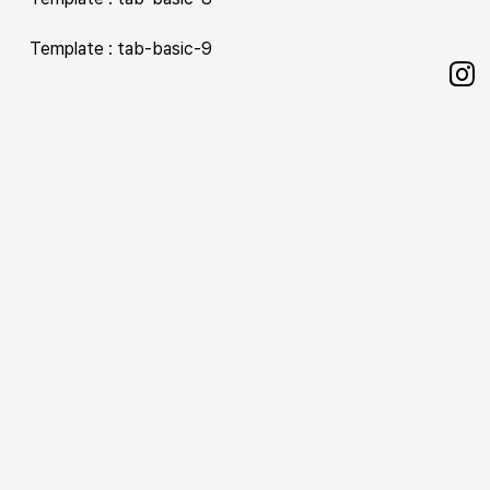
Template : tab-basic-9
Sh
on
Ins