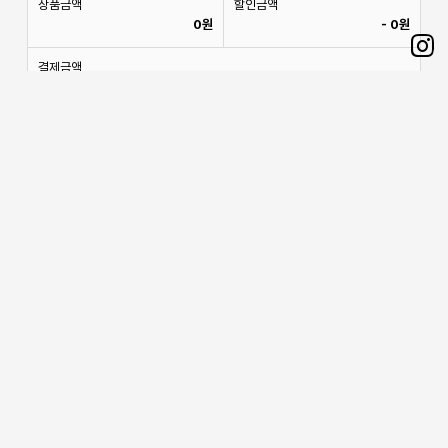
상품금액
할인금액
0원
-
0원
Sh
결제금액
0원
on
Ins
선택상품주문
전체주문
location_on
부산광역시 금정구 장전온천천로 83번길 8 포도
call
051-804-4049
language
@podo_busan
mail
podo@podo-official.com
schedule
mon - fri 09:00am - 18:00pm (sat,sun off)
wine_bar
가맹 상담
(주) 도토리
대표
정우현
주소
부산광역시 금정구 장전온천천로 83번길 8 포도 본사
사업자등록번호
535-81-01940
대표전화
1522-7392
이메일
podo@podo-official.com
통신판매신고번호
제 2020-부산부산진-1586호
Copyright ⓒ 2024 콜렉트샵 포도 All rights reserved.
Back to top