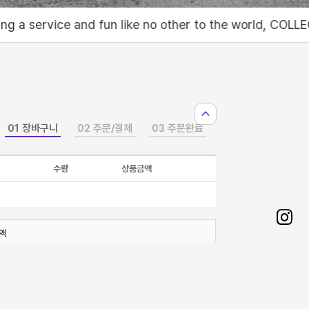
 like no other to the world, COLLECT SHOP POD
expand_less
01 장바구니
02 주문/결제
03 주문완료
수량
상품금액
Sha
액
on
0원
Ins
선택상품주문
전체주문