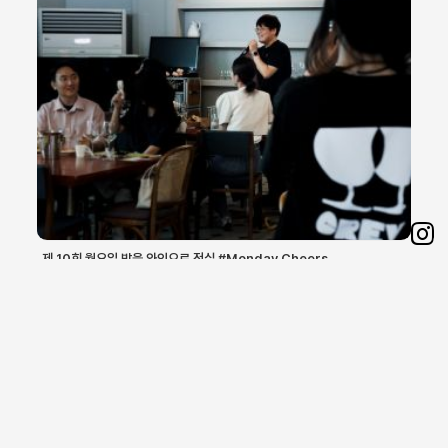
Sh
제 10회 월요일 밤을 와인으로 적실 #Monday Cheers
모집마감
on
Ins