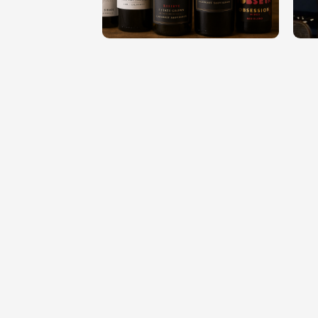
제 14회 2025년 한 해를 마무리하며! #홀리졸리
제 1
치얼스
치얼
모집마감
모집
제 10회 월요일 밤을 와인으로 적실 #Monday
제 9