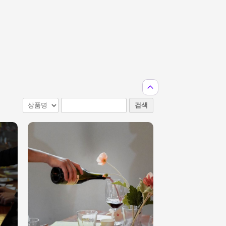
expand_less
검색