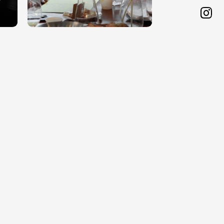
Sha
on
#먼데이
제 11회 다시 월요일이 기다리져는 이유 #먼데이
치얼스
Ins
판매마감
day
제 7회 와인으로 치유하는 월요병 #Monday