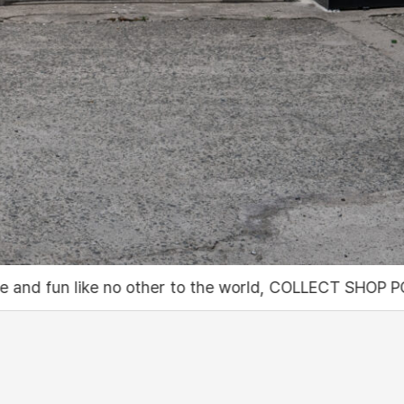
her to the world, COLLECT SHOP PODO
세상에 없던