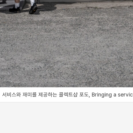
렉트샵 포도, Bringing a service and fun like no ot