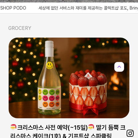
 PODO
세상에 없던 서비스와 재미를 제공하는 콜렉트샵 포도, Bringing a servic
GROCERY
expand_less
크리스마스 사전 예약(~15일)
딸기 듬뿍 크
리스마스 케이크(1호) & 기프트샵 스파클링