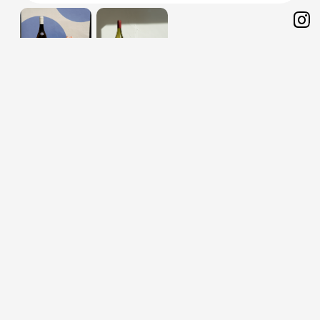
Sh
on
Ins
1호 무화과 케이크(옵션) + 와인 1병 + 꽃
〈무화과 1호 케이크 + 와인 + 꽃〉세트 구매 시 부산내라면 어디든
베이커스가 무료로 배송해드립니다.
▪ 베이커스 전포점 부산진구 서전로 46번길 64, 포도 전포점
▪ 베이커스 범내골점 부산진구 중앙대로 623, 1층
※ 케이크 제작 및 픽업까지 최소 3일 소요됩니다.
※ 당일 제작·배송 불가합니다.
※ 와인과 꽃은 이미지와 상이할 수 있습니다.
55,000
원
판매가격
66,000
16%
원
배송비
무료