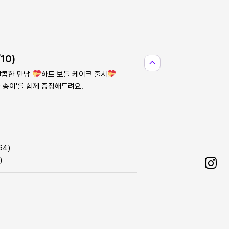
10)
expand_less
달콤한 만남
하트 보틀 케이크 출시
한 송이'를 함께 증정해드려요.
64)
)
Sha
on
Ins