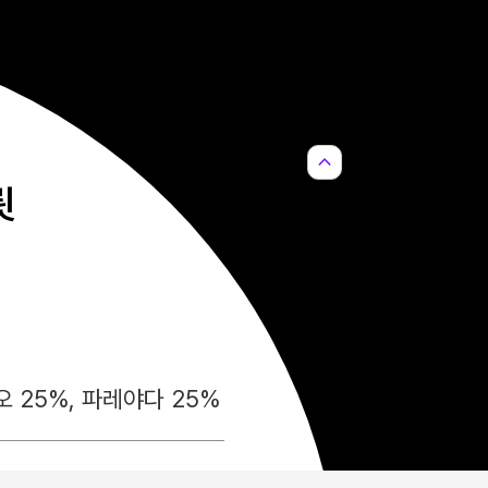
expand_less
륏
오 25%, 파레야다 25%
Sha