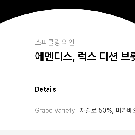
스파클링 와인
에멘디스, 럭스 디션 브
Details
Grape Variety
자렐로 50%, 마카베
Area
스페인