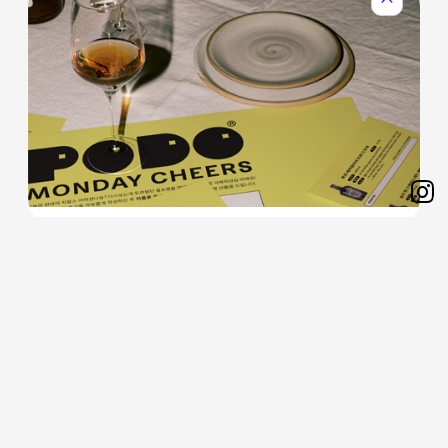
expand_less
Sh
on
제 4회 와인으로 치유하는 월요병 #Monday
Ins
Cheers
먼데이 치얼스는 현대인의 고질병인 월요병을 극복하기 위한 목적
으로
마음껏 와인을 드실 수 있는 테이스팅 파티입니다.
20,000
원
판매가격
25,000
20%
원