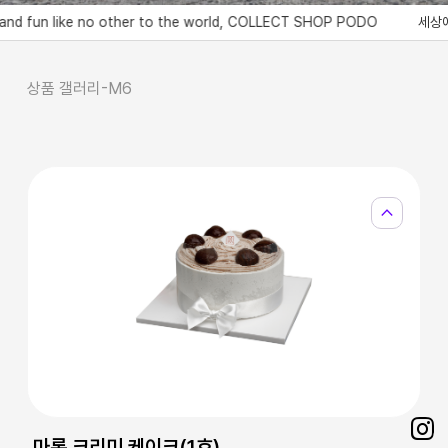
ike no other to the world, COLLECT SHOP PODO
세상에 없던 서비
상품 갤러리-M6
expand_less
마롱 크리미 케이크(1호)