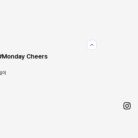
expand_less
Monday Cheers
일이
Sha
on
0
20%
원
Ins
17:30